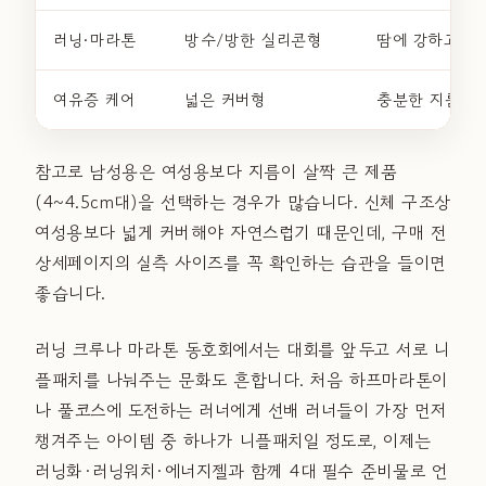
러닝·마라톤
방수/방한 실리콘형
땀에 강하고 장
여유증 케어
넓은 커버형
충분한 지름과 
참고로 남성용은 여성용보다 지름이 살짝 큰 제품
(4~4.5cm대)을 선택하는 경우가 많습니다. 신체 구조상
여성용보다 넓게 커버해야 자연스럽기 때문인데, 구매 전
상세페이지의 실측 사이즈를 꼭 확인하는 습관을 들이면
좋습니다.
러닝 크루나 마라톤 동호회에서는 대회를 앞두고 서로 니
플패치를 나눠주는 문화도 흔합니다. 처음 하프마라톤이
나 풀코스에 도전하는 러너에게 선배 러너들이 가장 먼저
챙겨주는 아이템 중 하나가 니플패치일 정도로, 이제는
러닝화·러닝워치·에너지젤과 함께 4대 필수 준비물로 언