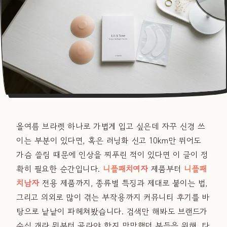
올여름 브라렛 하나로 가볍게 입고 싶은데 자꾸 신경 쓰
이는 부분이 있다면, 혹은 러닝화 신고 10km만 뛰어도
가슴 쓸림 때문에 인상을 찌푸린 적이 있다면 이 글이 정
확히 필요한 순간입니다.
니플패치여자
제품부터
니플패
치남자
전용 제품까지, 종류별 특징과 제대로 붙이는 법,
그리고 의외로 많이 겪는 부작용까지 커뮤니티 후기를 바
탕으로 낱낱이 파헤쳐봤습니다. 검색만 해봐도 브랜드가
수십 개라 뭐부터 골라야 할지 막막했던 분들을 위해, 타