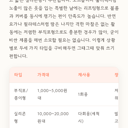
노출이 많은 옷을 입는 특별한 날에는 리프팅형으로 볼륨
과 커버를 동시에 챙기는 편이 만족도가 높습니다. 반면
요가나 필라테스처럼 땀은 나지만 격한 마찰은 없는 활
동에는 저렴한 부직포형으로도 충분한 경우가 많아, 굳이
비싼 제품을 매번 소모할 필요는 없습니다. 이렇게 상황
별로 두세 가지 타입을 구비해두면 그때그때 맞춰 쓰기
편합니다.
타입
가격대
재사용
장점
부직포/
1,000~5,000원
저렴하
1회용
종이형
대
위생적
실리콘
10,000~20,000
다회용(세척
밀착감
형
원대
시)
고 경