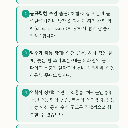
불규칙한 수면 습관:
취침·기상 시간이 들
2
쭉날쭉하거나 낮잠을 과하게 자면 수면 압
력(sleep pressure)이 낮아져 밤에 잠들기
어려워집니다.
일주기 리듬 장애:
야간 근무, 시차 적응 실
3
패, 늦은 밤 스마트폰·태블릿 화면의 블루
라이트 노출이 멜라토닌 분비를 억제해 수면
리듬을 무너뜨립니다.
의학적 상태:
수면 무호흡증, 하지불안증후
4
군(RLS), 만성 통증, 역류성 식도염, 갑상선
기능 이상 등이 수면 구조를 직접적으로 훼
손할 수 있습니다.