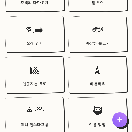
추억의 다마고치
칠 보이
🏃‍➡️
🐟
오래 걷기
이상한 물고기
🎱
🗼
인공지능 로또
배틀타워
👩‍🦰
🥷
제니 인스타그램
이름 맞짱