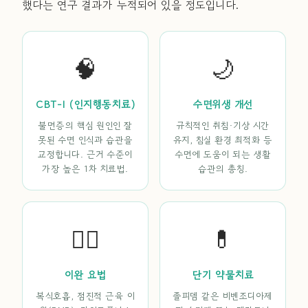
했다는 연구 결과가 누적되어 있을 정도입니다.
🧠
🌙
CBT-I (인지행동치료)
수면위생 개선
불면증의 핵심 원인인 잘
규칙적인 취침·기상 시간
못된 수면 인식과 습관을
유지, 침실 환경 최적화 등
교정합니다. 근거 수준이
수면에 도움이 되는 생활
가장 높은 1차 치료법.
습관의 총칭.
😮‍💨
💊
이완 요법
단기 약물치료
복식호흡, 점진적 근육 이
졸피뎀 같은 비벤조디아제