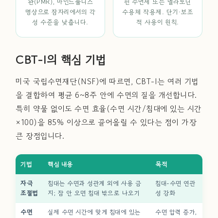
완(PMR), 마인드풀니스
핀 수면제 또는 멜라토닌
명상으로 잠자리에서의 각
수용체 작용제. 단기·보조
성 수준을 낮춥니다.
적 사용이 원칙.
CBT-I의 핵심 기법
미국 국립수면재단(NSF)에 따르면, CBT-I는 여러 기법
을 결합하여 평균 6~8주 안에 수면의 질을 개선합니다.
특히 약물 없이도 수면 효율(수면 시간/침대에 있는 시간
×100)을 85% 이상으로 끌어올릴 수 있다는 점이 가장
큰 장점입니다.
기법
핵심 내용
목적
자극
침대는 수면과 성관계 외에 사용 금
침대-수면 연관
조절법
지; 잠 안 오면 침대 밖으로 나오기
성 강화
수면
실제 수면 시간에 맞게 침대에 있는
수면 압력 증가,