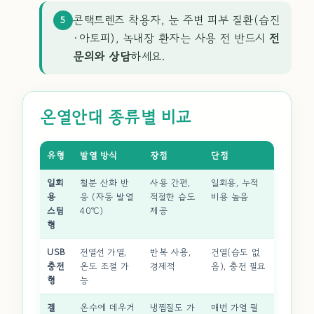
콘택트렌즈 착용자, 눈 주변 피부 질환(습진
5
·아토피), 녹내장 환자는 사용 전 반드시
전
문의와 상담
하세요.
온열안대 종류별 비교
유형
발열 방식
장점
단점
일회
철분 산화 반
사용 간편,
일회용, 누적
용
응 (자동 발열
적절한 습도
비용 높음
스팀
40℃)
제공
형
USB
전열선 가열,
반복 사용,
건열(습도 없
충전
온도 조절 가
경제적
음), 충전 필요
형
능
겔
온수에 데우거
냉찜질도 가
매번 가열 필