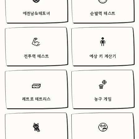
에겐남&테토녀
순발력 테스트
💪
🧍
전투력 테스트
예상 키 계산기
🧱
🏀
레트로 테트리스
농구 게임
🐈
🤥