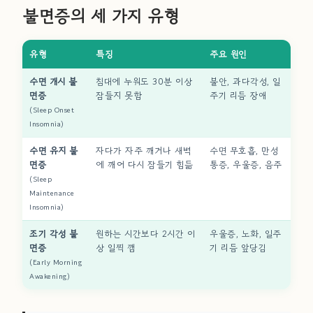
불면증의 세 가지 유형
유형
특징
주요 원인
수면 개시 불
침대에 누워도 30분 이상
불안, 과다각성, 일
면증
잠들지 못함
주기 리듬 장애
(Sleep Onset
Insomnia)
수면 유지 불
자다가 자주 깨거나 새벽
수면 무호흡, 만성
면증
에 깨어 다시 잠들기 힘듦
통증, 우울증, 음주
(Sleep
Maintenance
Insomnia)
조기 각성 불
원하는 시간보다 2시간 이
우울증, 노화, 일주
면증
상 일찍 깸
기 리듬 앞당김
(Early Morning
Awakening)