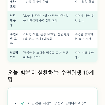
제한
시간을 초기에 줄임
수면 효율 향상
요법
인지
"오늘 못 자면 내일 다 망한다"와 같
수면에 대한 불
재구
은 비현실적 수면 신념 교정
안 감소
성
수면위
카페인 제한, 운동 타이밍, 침실 환경
수면을 방해하
생 교
(빛·온도·소음) 최적화
는 요인 제거
육
역설적
"잠들려는 노력을 멈추고 그냥 편안
수면 수행 불안
의도
히 누워 있기"
해소
오늘 밤부터 실천하는 수면위생 10계
명
매일 같은 시간에 잠들고 일어나세요 (주