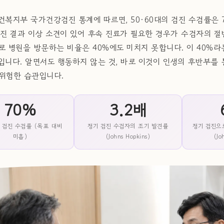
건복지부 국가건강검진 통계에 따르면, 50·60대의 검진 수검률은 
검진 결과 이상 소견이 있어 후속 진료가 필요한 경우가 수검자의 
로 병원을 방문하는 비율은 40%에도 미치지 못합니다. 이 40%라
입니다. 알면서도 행동하지 않는 것, 바로 이것이 인생의 후반부를
위험한 습관입니다.
70%
3.2배
대 검진 수검률 (목표 대비
정기 검진 수검자의 조기 발견률
정기 검진으
미흡)
(Johns Hopkins)
(Jo