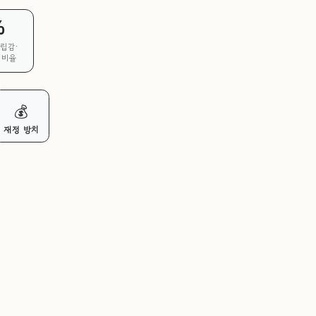
%
립감·
 비율
💰
재정 방치