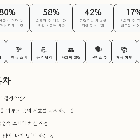
80%
58%
42%
17
연금 수급자 중
퇴직자 중 계획보다
근력운동 시 낙상
은퇴자 중 고
0만원 미만 수령
일찍 은퇴한 비율
위험 감소 효과
외로움 호소
💸
💪
👥
🗣️
📚
기
충동 소비
근력 방치
사회적 고립
나쁜 소통
배움 거부
목차
 왜 결정적인가
검진을 미루고 몸의 신호를 무시하는 것
·감정적 소비와 체면 지출
동 없이 '나이 탓'만 하는 것