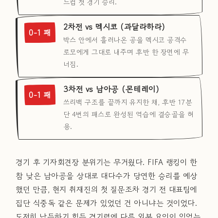
드컵 첫 경기 승리.
2차전 vs 멕시코 (과달라하라)
0-1 패
박스 안에서 흘러나온 공을 멕시코 공격수
로모에게 그대로 내주며 후반 한 장면에 무
너짐.
3차전 vs 남아공 (몬테레이)
0-1 패
쓰리백 구조를 끝까지 유지한 채, 후반 17분
단 4번의 패스로 완성된 역습에 결승골을 허
용.
경기 후 기자회견장 분위기는 무거웠다. FIFA 랭킹이 한
참 낮은 남아공을 상대로 대다수가 당연한 승리를 예상
했던 만큼, 현지 취재진의 첫 질문조차 경기 전 대표팀에
집단 식중독 같은 문제가 있었던 건 아니냐는 것이었다.
도저히 납득하기 힘든 경기력에 다른 외부 요인이 있었는