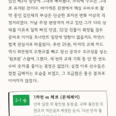
있던 백3의 중앙에 그대로 배치됐다. 쓰리백 구조는 그대
로 유지된 것이다. 바이에른 뮌헨에서 핵심 수비수로 활
약 중인 김민재의 부상은 단순한 포지션 변화 이상의 걱
정거리였다. 이날 주장 완장까지 차고 있던 그가 다리 상
태를 이유로 일찍 빠진 만큼, 32강 진출이 확정될 경우
곧바로 이어질 토너먼트 일정에 영향이 없을지도 자연스
럽게 관심사로 떠올랐다. 후반 29분, 마지막 교체 카드
역시 최전방의 오현규를 빼고 장신 공격수 조규성을 넣는
'원포원' 스왑에 그쳤다. 세 번의 교체 기회 중 단 한 번도
수비 숫자를 줄이는 결정은 없었다. 실점 이후 선수들은
점점 급해지는 모습을 보였고, 그 조급함은 좋은 결과로
이어지지 않았다.
1차전 vs 체코 (몬테레이)
2-1 승
선제 실점 뒤 황인범 동점골, 교체 출전한 오
현규의 역전골로 짜릿한 승리. 16년 만의 월