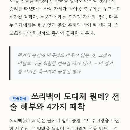
32강 진출을 확정지은 한국을 상대로 마지막 경기에서
승리를 따냈다는 사실 자체가 남아공 축구에는 두고두고
회자될 결과다. 누군가에게는 충격과 자책의 밤이, 다른
누군가에게는 평생 잊지 못할 축제의 밤이 된 셈이다. 스
포츠가 잔인하면서도 동시에 공평한 이유다.
위기의 순간에 아무것도 바꾸지 않는 것, 그것이
야말로 가장 위험한 선택일 때가 있다.
– 이 경기
를 지켜본 축구계의 공통된 평가
쓰리백이 도대체 뭔데? 전
전술분석
술 해부와 4가지 패착
쓰리백(3-back)은 골키퍼 앞에 중앙 수비수 3명을 나란
히 세우고, 그 양옆을 윙백이 오르내리며 폭을 만드는 수