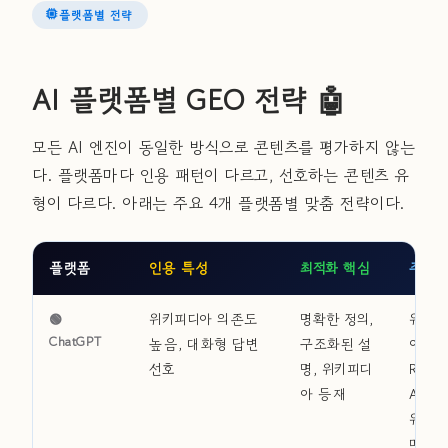
플랫폼별 전략
AI 플랫폼별 GEO 전략 🤖
모든 AI 엔진이 동일한 방식으로 콘텐츠를 평가하지 않는
다. 플랫폼마다 인용 패턴이 다르고, 선호하는 콘텐츠 유
형이 다르다. 아래는 주요 4개 플랫폼별 맞춤 전략이다.
플랫폼
인용 특성
최적화 핵심
주목 
🟢
위키피디아 의존도
명확한 정의,
위키피
ChatGPT
높음, 대화형 답변
구조화된 설
아,
선호
명, 위키피디
Reddi
아 등재
AMA,
위 있
메인