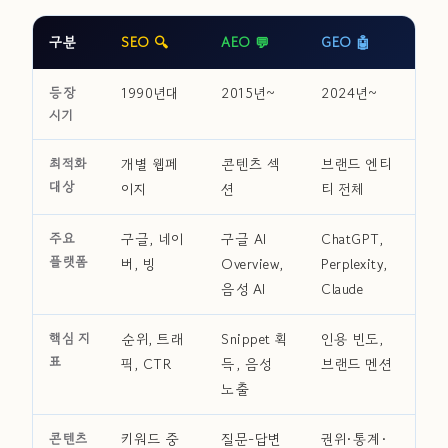
구분
SEO 🔍
AEO 💬
GEO 🤖
등장
1990년대
2015년~
2024년~
시기
최적화
개별 웹페
콘텐츠 섹
브랜드 엔티
대상
이지
션
티 전체
주요
구글, 네이
구글 AI
ChatGPT,
플랫폼
버, 빙
Overview,
Perplexity,
음성 AI
Claude
핵심 지
순위, 트래
Snippet 획
인용 빈도,
표
픽, CTR
득, 음성
브랜드 멘션
노출
콘텐츠
키워드 중
질문-답변
권위·통계·