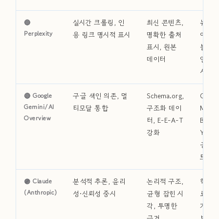
🔵
실시간 크롤링, 인
최신 콘텐츠,
뉴스 
Perplexity
용 링크 명시적 표시
명확한 출처
어, 공
표시, 원본
블로그
데이터
연구 
서
🔴 Google
구글 색인 의존, 멀
Schema.org,
Googl
Gemini/AI
티모달 통합
구조화 데이
My
Overview
터, E-E-A-T
Busin
강화
YouTu
공식 
트
🟣 Claude
분석적 추론, 윤리
논리적 구조,
학술 
(Anthropic)
성·신뢰성 중시
균형 잡힌 시
료, 신
각, 투명한
기관,
근거
보고