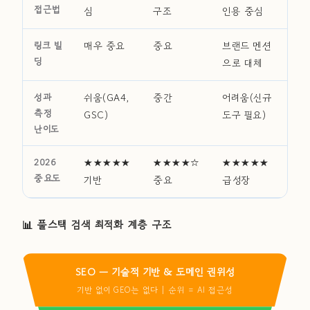
접근법
심
구조
인용 중심
링크 빌
매우 중요
중요
브랜드 멘션
딩
으로 대체
성과
쉬움(GA4,
중간
어려움(신규
측정
GSC)
도구 필요)
난이도
2026
★★★★★
★★★★☆
★★★★★
중요도
기반
중요
급성장
📊 풀스택 검색 최적화 계층 구조
SEO — 기술적 기반 & 도메인 권위성
기반 없이 GEO는 없다 | 순위 = AI 접근성