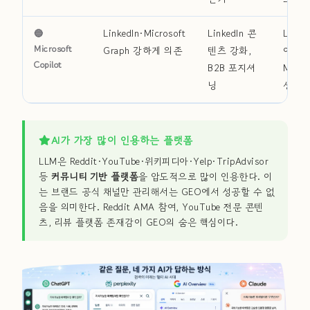
🔵
LinkedIn·Microsoft
LinkedIn 콘
Linked
Microsoft
Graph 강하게 의존
텐츠 강화,
아티클
Copilot
B2B 포지셔
Micro
닝
생태
AI가 가장 많이 인용하는 플랫폼
LLM은 Reddit·YouTube·위키피디아·Yelp·TripAdvisor
등
커뮤니티 기반 플랫폼
을 압도적으로 많이 인용한다. 이
는 브랜드 공식 채널만 관리해서는 GEO에서 성공할 수 없
음을 의미한다. Reddit AMA 참여, YouTube 전문 콘텐
츠, 리뷰 플랫폼 존재감이 GEO의 숨은 핵심이다.