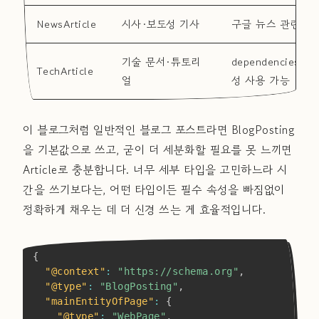
NewsArticle
시사·보도성 기사
구글 뉴스 관련 기
기술 문서·튜토리
dependencies, p
TechArticle
얼
성 사용 가능
이 블로그처럼 일반적인 블로그 포스트라면 BlogPosting
을 기본값으로 쓰고, 굳이 더 세분화할 필요를 못 느끼면
Article로 충분합니다. 너무 세부 타입을 고민하느라 시
간을 쓰기보다는, 어떤 타입이든 필수 속성을 빠짐없이
정확하게 채우는 데 더 신경 쓰는 게 효율적입니다.
Copy
{
"@context"
:
"https://schema.org"
,
"@type"
:
"BlogPosting"
,
"mainEntityOfPage"
:
{
"@type"
:
"WebPage"
,