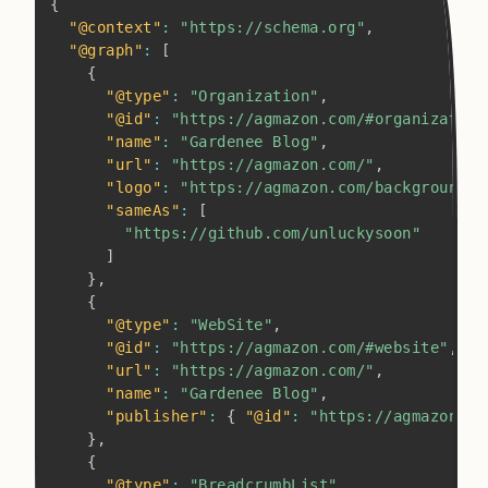
Copy
{
"@context"
:
"https://schema.org"
,
"@graph"
:
[
{
"@type"
:
"Organization"
,
"@id"
:
"https://agmazon.com/#organization
"name"
:
"Gardenee Blog"
,
"url"
:
"https://agmazon.com/"
,
"logo"
:
"https://agmazon.com/background/j
"sameAs"
:
[
"https://github.com/unluckysoon"
]
}
,
{
"@type"
:
"WebSite"
,
"@id"
:
"https://agmazon.com/#website"
,
"url"
:
"https://agmazon.com/"
,
"name"
:
"Gardenee Blog"
,
"publisher"
:
{
"@id"
:
"https://agmazon.co
}
,
{
"@type"
:
"BreadcrumbList"
,