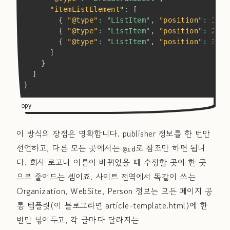
"itemListElement"
:
[
{
"@type"
:
"ListItem"
,
"position"
:
1
,
"
{
"@type"
:
"ListItem"
,
"position"
:
2
,
"
{
"@type"
:
"ListItem"
,
"position"
:
3
,
"
]
}
]
}
Copy
이 방식의 장점은 명확합니다. publisher 정보를 한 번만
선언하고, 다른 모든 곳에서는
로 참조만 하면 됩니
@id
다. 회사 로고나 이름이 바뀌었을 때 수정할 곳이 한 곳
으로 줄어드는 셈이죠. 사이트 전역에서 똑같이 쓰는
Organization, WebSite, Person 정보는 모든 페이지 공
통 템플릿(이 블로그라면 article-template.html)에 한
번만 넣어두고, 각 글마다 달라지는