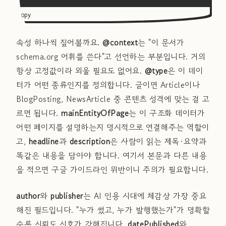
Copy
속성 하나씩 짚어볼까요.
@context
는 "이 문서가
schema.org 어휘를 쓴다"고 선언하는 부분입니다. 거의
항상 고정값이라 외울 필요도 없어요.
@type
은 이 데이
터가 어떤 종류인지를 정의합니다. 글이면 Article이나
BlogPosting, NewsArticle 중 콘텐츠 성격에 맞는 걸 고
르면 됩니다.
mainEntityOfPage
는 이 구조화 데이터가
어떤 페이지를 설명하는지 명시적으로 연결해주는 역할이
고,
headline
과
description
은 사람이 읽는 제목·요약과
똑같은 내용을 담아야 합니다. 여기서 본문과 다른 내용
을 적으면 구글 가이드라인 위반이니 주의가 필요합니다.
author
와
publisher
는 AI 인용 시대에 체감상 가장 중요
해진 필드입니다. "누가 썼고, 누가 발행했는가"가 명확할
수록 신뢰도 신호가 강해집니다.
datePublished
와