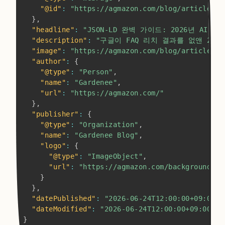
"@id"
:
"https://agmazon.com/blog/articles/t
}
,
"headline"
:
"JSON-LD 완벽 가이드: 2026년 AI 
"description"
:
"구글이 FAQ 리치 결과를 없앤 202
"image"
:
"https://agmazon.com/blog/articles/t
"author"
:
{
"@type"
:
"Person"
,
"name"
:
"Gardenee"
,
"url"
:
"https://agmazon.com/"
}
,
"publisher"
:
{
"@type"
:
"Organization"
,
"name"
:
"Gardenee Blog"
,
"logo"
:
{
"@type"
:
"ImageObject"
,
"url"
:
"https://agmazon.com/background/je
}
}
,
"datePublished"
:
"2026-06-24T12:00:00+09:00"
,
"dateModified"
:
"2026-06-24T12:00:00+09:00"
}