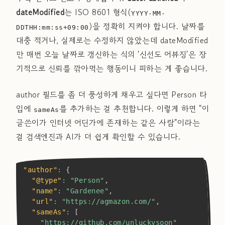
dateModified
는 ISO 8601 형식(
YYYY-MM-
)을 정확히 지켜야 합니다. 날짜를
DDTHH:mm:ss+09:00
대충 적거나, 실제로는 수정하지 않았는데 dateModified
만 매번 오늘 날짜로 갱신하는 식의 '신선도 어뷰징'은 장
기적으로 신뢰를 깎아먹는 행동이니 피하는 게 좋습니다.
author 필드를 좀 더 풍성하게 채우고 싶다면 Person 타
입에
를 추가하는 걸 추천합니다. 이렇게 하면 "이
sameAs
글쓴이가 인터넷 어딘가에 존재하는 같은 사람"이라는
걸 검색엔진과 AI가 더 쉽게 확인할 수 있습니다.
Copy
"author"
:
{
"@type"
:
"Person"
,
"name"
:
"Gardenee"
,
"url"
:
"https://agmazon.com/"
,
"sameAs"
:
[
"https://github.com/unluckysoon"