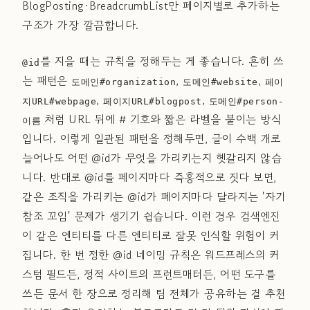
BlogPosting·BreadcrumbList만 페이지별로 추가하는
구조가 가장 깔끔합니다.
를 지을 때는 규칙을 정해두는 게 좋습니다. 흔히 쓰
@id
는 패턴은
,
,
도메인#organization
도메인#website
페이
,
,
지URL#webpage
페이지URL#blogpost
도메인#person-
처럼 URL 뒤에 # 기호와 짧은 라벨을 붙이는 방식
이름
입니다. 이렇게 일관된 패턴을 정해두면, 글이 수백 개로
늘어나도 어떤 @id가 무엇을 가리키는지 헷갈리지 않습
니다. 반대로 @id를 페이지마다 즉흥적으로 짓다 보면,
같은 조직을 가리키는 @id가 페이지마다 달라지는 '자기
참조 꼬임' 문제가 생기기 쉽습니다. 이런 경우 검색엔진
이 같은 엔티티를 다른 엔티티로 잘못 인식할 위험이 커
집니다. 한 번 정한 @id 네이밍 규칙은 워드프레스의 커
스텀 필드든, 정적 사이트의 프런트매터든, 어떤 도구를
쓰든 문서 한 장으로 정리해 팀 전체가 공유하는 걸 추천