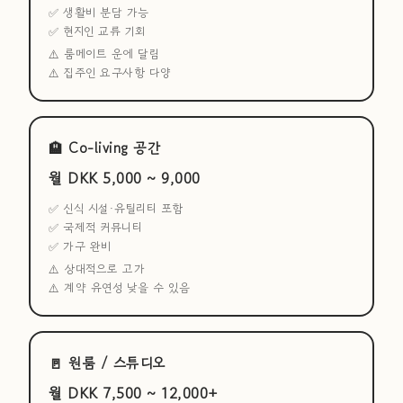
✅ 생활비 분담 가능
✅ 현지인 교류 기회
⚠️ 룸메이트 운에 달림
⚠️ 집주인 요구사항 다양
🏨 Co-living 공간
월 DKK 5,000 ~ 9,000
✅ 신식 시설·유틸리티 포함
✅ 국제적 커뮤니티
✅ 가구 완비
⚠️ 상대적으로 고가
⚠️ 계약 유연성 낮을 수 있음
🚪 원룸 / 스튜디오
월 DKK 7,500 ~ 12,000+