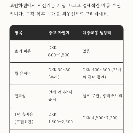
코펜하겐에서 자전거는 가장 빠르고 경제적인 이동 수단
입니다. 도착 직후 구매를 최우선으로 고려하세요.
항목
중고 자전거
대중교통 월정액
DKK
초기 비용
없음
800~1,800
DKK 30~80
DKK 400~600 (25세 이
월 유지비
(수리)
하 청년 할인)
언제 어디서나
편의성
날씨 무관, 광역 커버리지
즉시
1년 총비용
DKK
DKK 4,800~7,200
(코펜하겐)
1,300~2,500