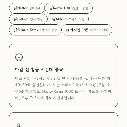
🛒
Netto
🛒
Rema 1000
가성비 1위
신선도 좋음
🛒
Lidl
🛒
Aldi
특가 행사 많음
자체 브랜드 저렴
🛒
Bilka / Føtex
🥢
아시안 마켓
대형마트 종합
Nørrebro 지역
🕕
마감 전 황금 시간대 공략
마트 폐점 1~2시간 전, 당일 판매 제품(빵·샐러드·육류)이
40~50% 할인됩니다. 노란 스티커 "Udgår i dag"(오늘 소
진)을 찾으세요. Netto·Rema 1000 모두 이 제도를 운영하
며, 오후 7~8시가 최적 시간대입니다.
📱