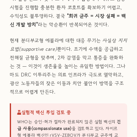
시험을 진행할 충분한 환자 코호트를 확보하기 어렵고,
수익성도 불투명하다. 결국
"희귀 균주 = 시장 실패 = 백
신 개발 방치"
라는 악순환이 반복되어온 것이다.
현재 분디부교형 에볼라에 대한 대응 무기는 사실상
지지
요법(supportive care)
뿐이다. 조기에 수액을 공급하고
전해질 균형을 맞추며, 2차 감염을 막고 통증을 완화하
는 것 — 이것이 생존율을 높이는 유일한 방법이다. 그나
마도 DRC 이투리주는 의료 인프라가 극도로 열악하고,
광산 노동자들의 잦은 이동과 치안 불안이 방역을 구조
적으로 어렵게 만든다.
실험적 백신 투입 검토 중
WHO는 승인·허가 절차가 완료되지 않은 실험 백신의
긴
급 사용(compassionate use)
을 검토하고 있다. 자이르
형 에볼라 백신인 rVSV-ZEBOV가 분디부교 균주에 교