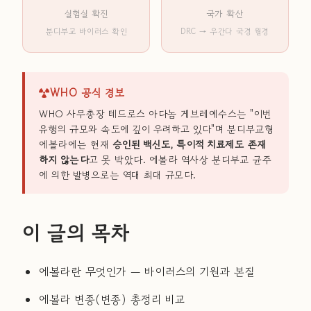
실험실 확진
국가 확산
분디부교 바이러스 확인
DRC → 우간다 국경 월경
WHO 공식 경보
WHO 사무총장 테드로스 아다놈 게브레예수스는 "이번
유행의 규모와 속도에 깊이 우려하고 있다"며 분디부교형
에볼라에는 현재
승인된 백신도, 특이적 치료제도 존재
하지 않는다
고 못 박았다. 에볼라 역사상 분디부교 균주
에 의한 발병으로는 역대 최대 규모다.
이 글의 목차
에볼라란 무엇인가 — 바이러스의 기원과 본질
에볼라 변종(변종) 총정리 비교