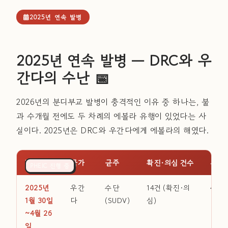
2025년 연속 발병
2025년 연속 발병 — DRC와 우
간다의 수난 📅
2026년의 분디부교 발병이 충격적인 이유 중 하나는, 불
과 수개월 전에도 두 차례의 에볼라 유행이 있었다는 사
실이다. 2025년은 DRC와 우간다에게 에볼라의 해였다.
발병 시기
국가
균주
확진·의심 건수
사망
종식 선언
종식 선언
PHEIC 진행 중
2025년
우간
수단
14건 (확진·의
4명
1월 30일
다
(SUDV)
심)
~4월 26
일