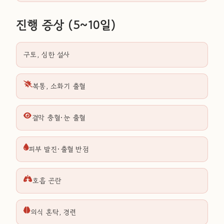
진행 증상 (5~10일)
구토, 심한 설사
복통, 소화기 출혈
결막 충혈·눈 출혈
피부 발진·출혈 반점
호흡 곤란
의식 혼탁, 경련