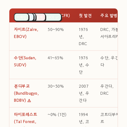
변종명
치명률(CFR)
첫 발견
주요 발병지
RVSV-ZEBOV (ERVEBO) ✅
매우 높음
임상시험 중
높음
없음 ❌
높음 + 백신 공백
없음 ❌
낮음(희귀)
불필요
인간 무해
연구 단계
미확인
자이르(Zaire,
50~90%
1976
DRC, 가봉,
EBOV)
년,
서아프리카
DRC
수단(Sudan,
41~65%
1976
수단, 우간
SUDV)
년, 수
다
단
분디부교
30~50%
2007
우간다,
(Bundibugyo,
년, 우
DRC
BDBV) ⚠️
간다
타이포레스트
~0% (1건)
1994
코트디부아
(Taï Forest,
년, 코
르