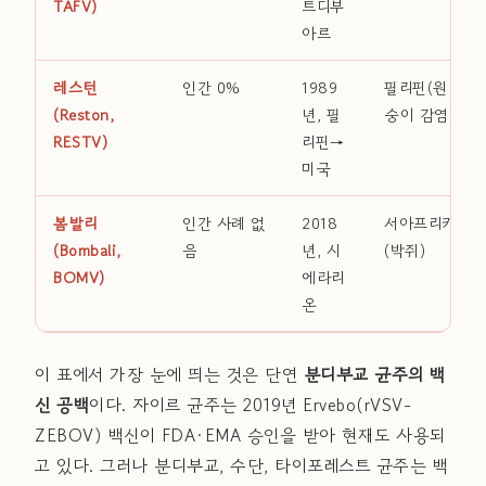
TAFV)
트디부
아르
레스턴
인간 0%
1989
필리핀(원
(Reston,
년, 필
숭이 감염)
RESTV)
리핀→
미국
봄발리
인간 사례 없
2018
서아프리카
(Bombali,
음
년, 시
(박쥐)
BOMV)
에라리
온
이 표에서 가장 눈에 띄는 것은 단연
분디부교 균주의 백
신 공백
이다. 자이르 균주는 2019년 Ervebo(rVSV-
ZEBOV) 백신이 FDA·EMA 승인을 받아 현재도 사용되
고 있다. 그러나 분디부교, 수단, 타이포레스트 균주는 백