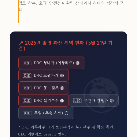
검토 착수. 효과·안전성 미확립 상태이나 사태의 심각성 고
려.
📍 2026년 발병 확산 지역 현황 (5월 21일 기
준)
🇨🇩
DRC 부니아 (이투리주) 🔴
🇨🇩
DRC 르왐파라 🔴
🇨🇩
DRC 몽브왈루 🔴
🇨🇩
DRC 북키부주 🟠
🇺🇬
우간다 캄팔라 🟡
🇩🇪
독일 (후송 치료) ⚪
* DRC 이투리주 11개 보건구역과 북키부주 내 확산 확인.
CDC 여행경보 Level 3 발령.