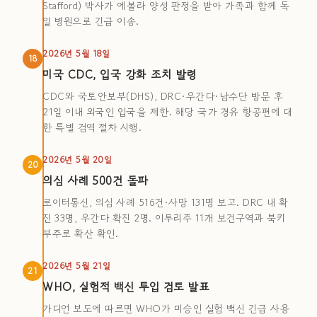
Stafford) 박사가 에볼라 양성 판정을 받아 가족과 함께 독
일 병원으로 긴급 이송.
2026년 5월 18일
18
미국 CDC, 입국 강화 조치 발령
CDC와 국토안보부(DHS), DRC·우간다·남수단 방문 후
21일 이내 외국인 입국을 제한. 해당 국가 경유 항공편에 대
한 특별 검역 절차 시행.
2026년 5월 20일
20
의심 사례 500건 돌파
로이터통신, 의심 사례 516건·사망 131명 보고. DRC 내 확
진 33명, 우간다 확진 2명. 이투리주 11개 보건구역과 북키
부주로 확산 확인.
2026년 5월 21일
21
WHO, 실험적 백신 투입 검토 발표
가디언 보도에 따르면 WHO가 미승인 실험 백신 긴급 사용