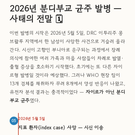
2026년 분디부교 균주 발병 —
사태의 전말 🗓️
이번 발병의 시작은 2026년 5월 5일, DRC 이투리주 몽
브왈루 지역에서 한 남성이 사망한 사건으로 거슬러 올라
간다. 시신이 고향인 부니아로 운구되는 과정에서 장례
의식에 참여한 여러 가족과 마을 사람들이 차례로 발열·
출혈 증상을 호소하기 시작했다. 초기에는 또 다른 자이
르형 발병일 것이라 예상했다. 그러나 WHO 현장 팀이
13개 검체를 채취하자 무려 8개에서 양성 반응이 나왔고,
유전자 분석 결과는 충격적이었다 —
자이르가 아닌 분디
부교 균주
였다.
2026년 5월 5일
05
지표 환자(index case) 사망 — 시신 이송