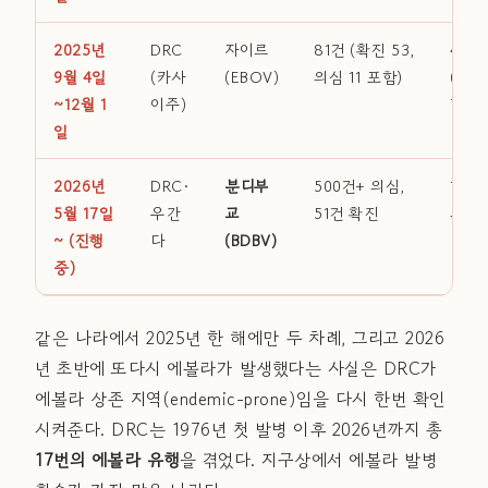
2025년
DRC
자이르
81건 (확진 53,
45명
9월 4일
(카사
(EBOV)
의심 11 포함)
(CFR
~12월 1
이주)
70.3
일
2026년
DRC·
분디부
500건+ 의심,
148
5월 17일
우간
교
51건 확진
의심
~ (진행
다
(BDBV)
중)
같은 나라에서 2025년 한 해에만 두 차례, 그리고 2026
년 초반에 또다시 에볼라가 발생했다는 사실은 DRC가
에볼라 상존 지역(endemic-prone)임을 다시 한번 확인
시켜준다. DRC는 1976년 첫 발병 이후 2026년까지 총
17번의 에볼라 유행
을 겪었다. 지구상에서 에볼라 발병